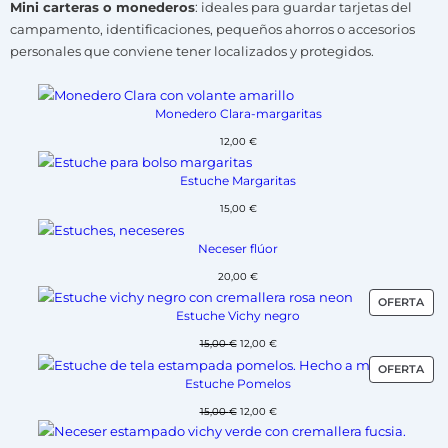
Mini carteras o monederos
: ideales para guardar tarjetas del
campamento, identificaciones, pequeños ahorros o accesorios
personales que conviene tener localizados y protegidos.
Monedero Clara-margaritas
12,00
€
Estuche Margaritas
15,00
€
Neceser flúor
20,00
€
OFERTA
Estuche Vichy negro
15,00
€
12,00
€
OFERTA
Estuche Pomelos
15,00
€
12,00
€