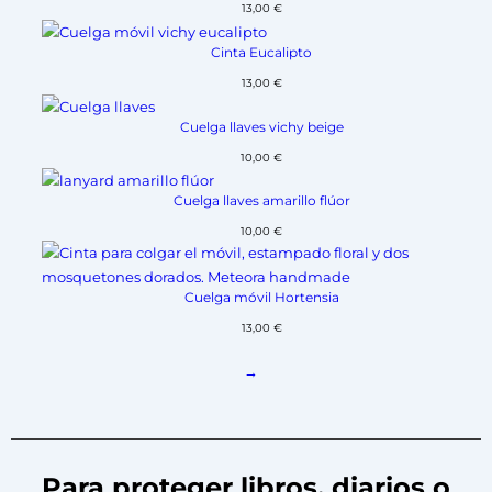
13,00
€
Cinta Eucalipto
13,00
€
Cuelga llaves vichy beige
10,00
€
Cuelga llaves amarillo flúor
10,00
€
Cuelga móvil Hortensia
13,00
€
→
Para proteger libros, diarios o