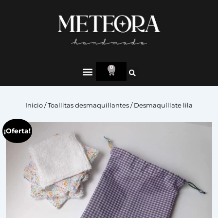
0
Inicio
/
Toallitas desmaquillantes
/ Desmaquíllate lila
¡Oferta!