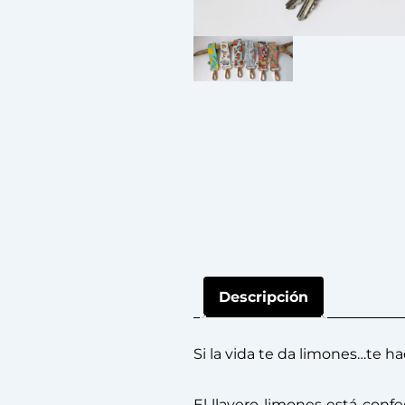
Descripción
Si la vida te da limones…te hac
El llavero limones está con