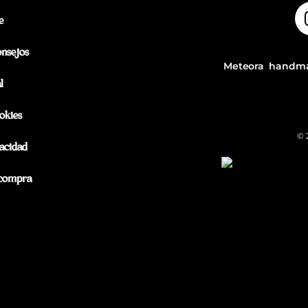
e
onsejos
Meteora handma
l
okies
© 
vacidad
 compra