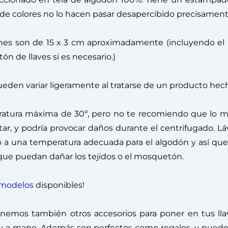
 de colores no lo hacen pasar desapercibido precisament
ones son de 15 x 3 cm aproximadamente (incluyendo e
ón de llaves si es necesario.)
eden variar ligeramente al tratarse de un producto hec
atura máxima de 30º, pero no te recomiendo que lo met
r, y podría provocar daños durante el centrifugado. Lá
o a una temperatura adecuada para el algodón y así qu
 que puedan dañar los tejidos o el mosquetón.
modelos
disponibles!
nemos también otros accesorios para poner en tus llav
s y a mano. Además son perfectos como regalos, y pued