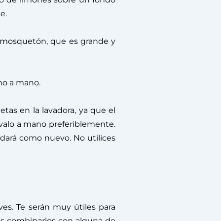
e.
l mosquetón, que es grande y
ho a mano.
as en la lavadora, ya que el
valo a mano preferiblemente.
edará como nuevo. No utilices
es. Te serán muy útiles para
es combinarlos con alguna de