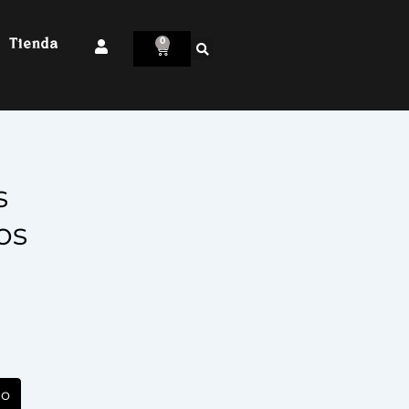
Tienda
0
s
os
to