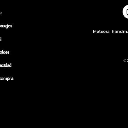
e
onsejos
Meteora handma
l
okies
© 
vacidad
 compra