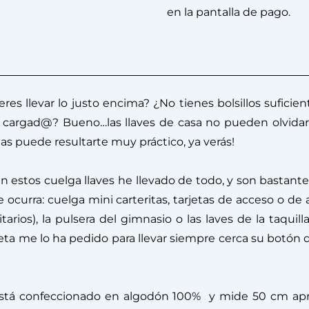
en la pantalla de pago.
ieres llevar lo justo encima? ¿No tienes bolsillos sufic
ir cargad@? Bueno…las llaves de casa no pueden olvidar
itas puede resultarte muy práctico, ya verás!
estos cuelga llaves he llevado de todo, y son bastantes
 ocurra: cuelga mini carteritas, tarjetas de acceso o de 
arios), la pulsera del gimnasio o las laves de la taquill
eta me lo ha pedido para llevar siempre cerca su botón d
s está confeccionado en algodón 100% y mide 50 cm a