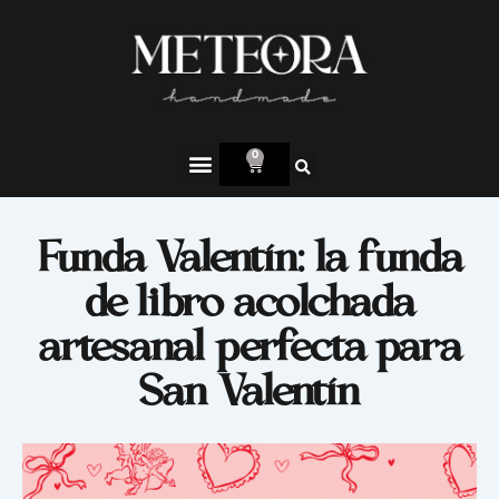
0
Funda Valentín: la funda
de libro acolchada
artesanal perfecta para
San Valentín